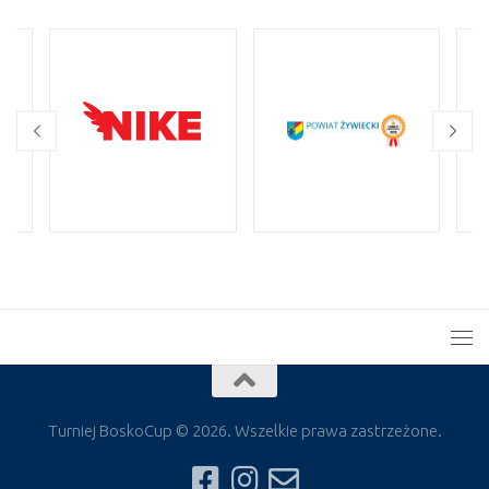
Turniej BoskoCup © 2026. Wszelkie prawa zastrzeżone.