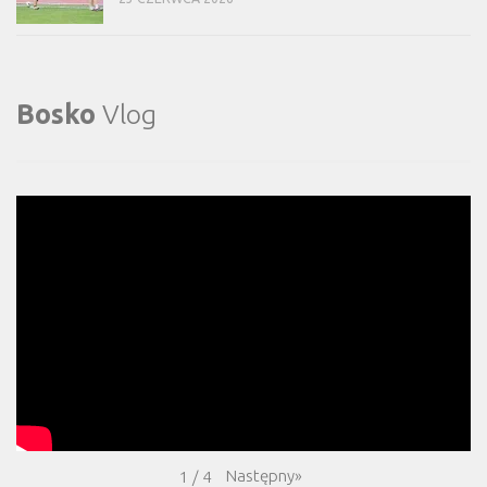
Bosko
Vlog
Następny
»
1
/
4