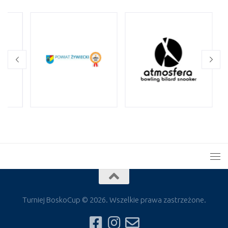
Turniej BoskoCup © 2026. Wszelkie prawa zastrzeżone.