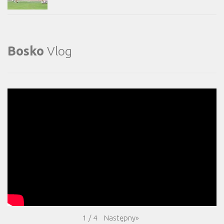
Bosko
Vlog
Następny
»
1
/
4