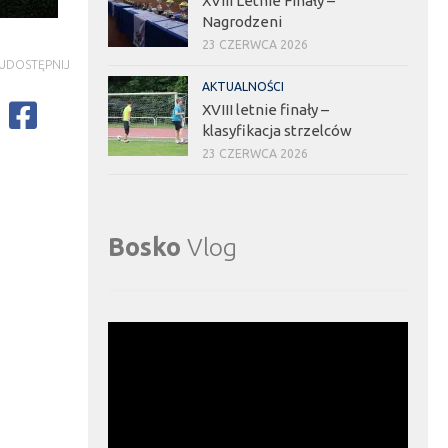
XVIII Letnie Finały –
Nagrodzeni
23 CZERWCA 2026
UDOSTĘPNIJ
AKTUALNOŚCI
XVIII letnie finały –
klasyfikacja strzelców
23 CZERWCA 2026
Bosko
Vlog