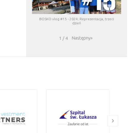
BOSKO vlog #15 - 2024; Reprezentacja, trzeci
dzień
Następny
»
1
/
4