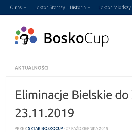
O nas
Lektor Starszy – Historia
Lektor Młodszy 
Przejdź do treści
Sklep ON-LINE
AKTUALNOŚCI
Eliminacje Bielskie do
23.11.2019
PRZEZ
SZTAB BOSKOCUP
·
27 PAŹDZIERNIKA 2019