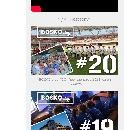
Następny
»
1
/
4
BOSKO vlog #20 - Reprezentacja 2025, dzień
meczowy