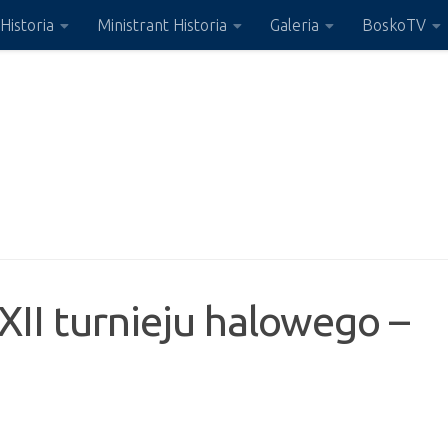
Historia
Ministrant Historia
Galeria
BoskoTV
 XII turnieju halowego –