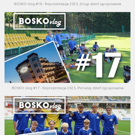
BOSKO vlog #18 - Reprezentacja 2025, Drugi dzień zgrupowania
BOSKO vlog #17 - Reprezentacja 2025, Pierwszy dzień zgrupowania