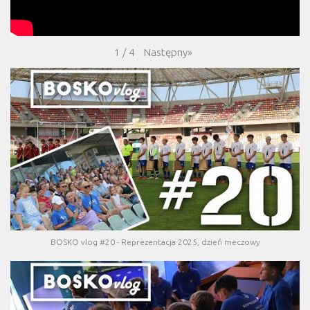
Następny
»
1
/
4
BOSKO vlog #20 - Reprezentacja 2025, dzień meczowy