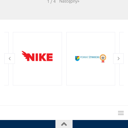
Następny
»
1
/
4