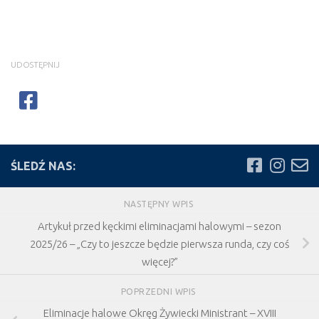
UDOSTĘPNIJ
ŚLEDŹ NAS:
NASTĘPNY WPIS
Artykuł przed kęckimi eliminacjami halowymi – sezon
2025/26 – „Czy to jeszcze będzie pierwsza runda, czy coś
więcej?”
POPRZEDNI WPIS
Eliminacje halowe Okręg Żywiecki Ministrant – XVIII