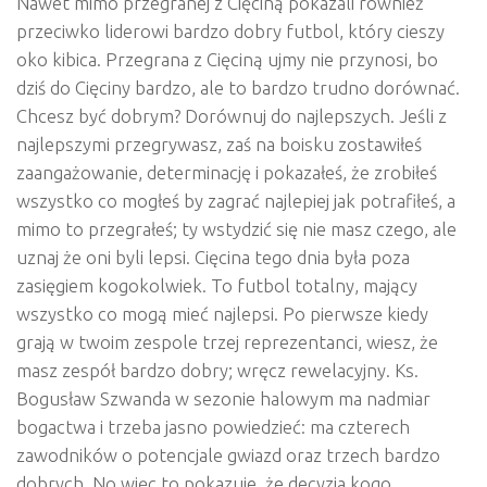
Nawet mimo przegranej z Cięciną pokazali również
przeciwko liderowi bardzo dobry futbol, który cieszy
oko kibica. Przegrana z Cięciną ujmy nie przynosi, bo
dziś do Cięciny bardzo, ale to bardzo trudno dorównać.
Chcesz być dobrym? Dorównuj do najlepszych. Jeśli z
najlepszymi przegrywasz, zaś na boisku zostawiłeś
zaangażowanie, determinację i pokazałeś, że zrobiłeś
wszystko co mogłeś by zagrać najlepiej jak potrafiłeś, a
mimo to przegrałeś; ty wstydzić się nie masz czego, ale
uznaj że oni byli lepsi. Cięcina tego dnia była poza
zasięgiem kogokolwiek. To futbol totalny, mający
wszystko co mogą mieć najlepsi. Po pierwsze kiedy
grają w twoim zespole trzej reprezentanci, wiesz, że
masz zespół bardzo dobry; wręcz rewelacyjny. Ks.
Bogusław Szwanda w sezonie halowym ma nadmiar
bogactwa i trzeba jasno powiedzieć: ma czterech
zawodników o potencjale gwiazd oraz trzech bardzo
dobrych. No więc to pokazuje, że decyzja kogo