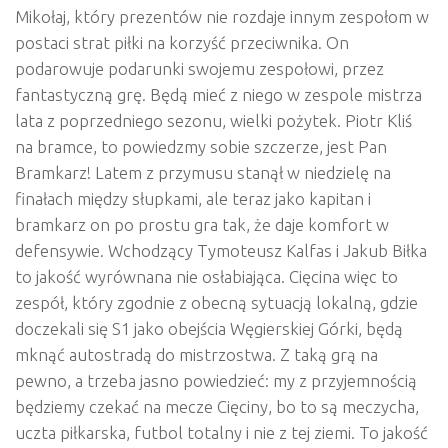
Mikołaj, który prezentów nie rozdaje innym zespołom w
postaci strat piłki na korzyść przeciwnika. On
podarowuje podarunki swojemu zespołowi, przez
fantastyczną grę. Będą mieć z niego w zespole mistrza
lata z poprzedniego sezonu, wielki pożytek. Piotr Kliś
na bramce, to powiedzmy sobie szczerze, jest Pan
Bramkarz! Latem z przymusu stanął w niedzielę na
finałach między słupkami, ale teraz jako kapitan i
bramkarz on po prostu gra tak, że daje komfort w
defensywie. Wchodzący Tymoteusz Kalfas i Jakub Biłka
to jakość wyrównana nie osłabiająca. Cięcina więc to
zespół, który zgodnie z obecną sytuacją lokalną, gdzie
doczekali się S1 jako obejścia Węgierskiej Górki, będą
mknąć autostradą do mistrzostwa. Z taką grą na
pewno, a trzeba jasno powiedzieć: my z przyjemnością
będziemy czekać na mecze Cięciny, bo to są meczycha,
uczta piłkarska, futbol totalny i nie z tej ziemi. To jakość