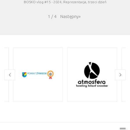
BOSKO vlog #15 - 2024; Reprezentacja, trzeci dzień
Następny
»
1
/
4