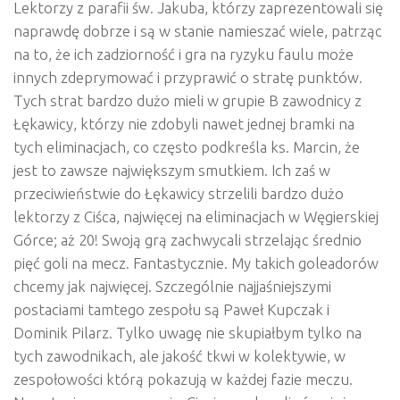
Lektorzy z parafii św. Jakuba, którzy zaprezentowali się
naprawdę dobrze i są w stanie namieszać wiele, patrząc
na to, że ich zadziorność i gra na ryzyku faulu może
innych zdeprymować i przyprawić o stratę punktów.
Tych strat bardzo dużo mieli w grupie B zawodnicy z
Łękawicy, którzy nie zdobyli nawet jednej bramki na
tych eliminacjach, co często podkreśla ks. Marcin, że
jest to zawsze największym smutkiem. Ich zaś w
przeciwieństwie do Łękawicy strzelili bardzo dużo
lektorzy z Ciśca, najwięcej na eliminacjach w Węgierskiej
Górce; aż 20! Swoją grą zachwycali strzelając średnio
pięć goli na mecz. Fantastycznie. My takich goleadorów
chcemy jak najwięcej. Szczególnie najjaśniejszymi
postaciami tamtego zespołu są Paweł Kupczak i
Dominik Pilarz. Tylko uwagę nie skupiałbym tylko na
tych zawodnikach, ale jakość tkwi w kolektywie, w
zespołowości którą pokazują w każdej fazie meczu.