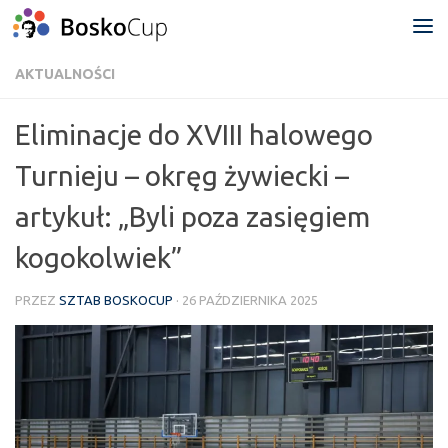
Przejdź do treści
AKTUALNOŚCI
Eliminacje do XVIII halowego
Turnieju – okręg żywiecki –
artykuł: „Byli poza zasięgiem
kogokolwiek”
PRZEZ
SZTAB BOSKOCUP
·
26 PAŹDZIERNIKA 2025