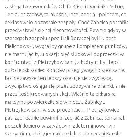
zasługa to zawodników Olafa Klisia i Dominika Mitury.
Ten duet zachwyca jakością, inteligencją i polotem, co
deklasowało pozostałe zespoły. Choć Żabnica potrafiła
przeciwstawić się tej niesamowitości. Pewnie gdyby w
szeregach zespołu spod Hali Boraczej był Hubert
Pielichowski, wygraliby grupę z kompletem punktów,
nie marnując tylu okazji: pięć słupków i poprzeczki w
konfrontacji z Pietrzykowicami, z którymi byli lepsi,
dużo lepsi; koniec końców przegrywają to spotkanie.
Bo nie zawsze ten lepszy okazuje się zwycięzcą.
Zwycięstwo osiąga się przez zdobywane bramki, a nie
przez ilość kreowanych akcji. Właśnie ta piłkarska
maksyma potwierdziła się w meczu Żabnicy z
Pietrzykowicami w stu procentach. Pietrzykowice
patrząc realnie powinni przegrać z Żabnicą, ten smak
poczuli dopiero w zawziętym, zdeterminowanym
Szczyrkiem, który jednak rozbili podopieczni Karola