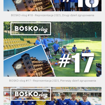
BOSKO vlog #18 - Reprezentacja 2025, Drugi dzień zgrupowania
BOSKO vlog #17 - Reprezentacja 2025, Pierwszy dzień zgrupowania