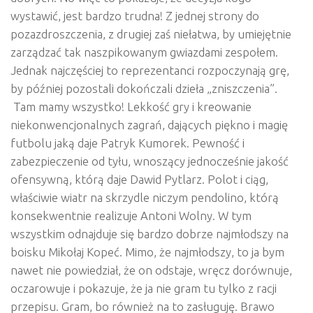
wystawić, jest bardzo trudna! Z jednej strony do
pozazdroszczenia, z drugiej zaś niełatwa, by umiejętnie
zarządzać tak naszpikowanym gwiazdami zespołem.
Jednak najczęściej to reprezentanci rozpoczynają grę,
by później pozostali dokończali dzieła „zniszczenia”.
Tam mamy wszystko! Lekkość gry i kreowanie
niekonwencjonalnych zagrań, dających piękno i magię
futbolu jaką daje Patryk Kumorek. Pewność i
zabezpieczenie od tyłu, wnoszący jednocześnie jakość
ofensywną, którą daje Dawid Pytlarz. Polot i ciąg,
właściwie wiatr na skrzydle niczym pendolino, którą
konsekwentnie realizuje Antoni Wolny. W tym
wszystkim odnajduje się bardzo dobrze najmłodszy na
boisku Mikołaj Kopeć. Mimo, że najmłodszy, to ja bym
nawet nie powiedział, że on odstaje, wręcz dorównuje,
oczarowuje i pokazuje, że ja nie gram tu tylko z racji
przepisu. Gram, bo również na to zasługuję. Brawo