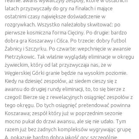
realnie: awans wywalczyły zespoły, które w ostatnich
latach przyzwyczaiły do gry na finałach i mające
ostatnimi czasy największe doświadczenie w
rozgrywkach. Wszystko należałoby skwitować: po
pierwsze kosmiczna forma Cięciny. Po drugie: bardzo
dobra gra Koszarawy i Ciśca. Po trzecie: dobry futbol
Żabnicy i Szczyrku. Po czwarte: wepchnięcie w awansie
Pietrzykowic. Tak właśnie wyglądały eliminacje w okręgu
żywieckim, który od lat przyzwyczaja nas, że w
Węgierskiej Górki granie będzie na wysokim poziomie.
Kiedy na dziesięć zespołów, aż siedem cieszy się z
awansu do drugiej rundy eliminacji, to, to się bierze z
czegoś! Bierze się z rewelacyjnych osiągnięć zespołów z
tego okręgu. Do tych osiągnięć pretendować powinna
Koszarawa; zespół który już w poprzednim sezonie
mocno pukał do drzwi awansu, ale się nie udało. Tym
razem już bez żadnych kompleksów wygrywając grupę
A, pokazuje bardzo dobrą jakość gry; szczególnie