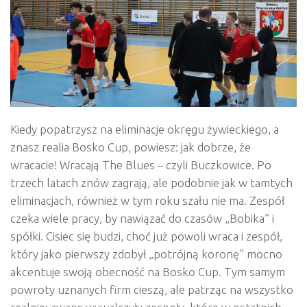
Kiedy popatrzysz na eliminacje okręgu żywieckiego, a
znasz realia Bosko Cup, powiesz: jak dobrze, że
wracacie! Wracają The Blues – czyli Buczkowice. Po
trzech latach znów zagrają, ale podobnie jak w tamtych
eliminacjach, również w tym roku szału nie ma. Zespół
czeka wiele pracy, by nawiązać do czasów „Bobika” i
spółki. Cisiec się budzi, choć już powoli wraca i zespół,
który jako pierwszy zdobył „potrójną koronę” mocno
akcentuje swoją obecność na Bosko Cup. Tym samym
powroty uznanych firm cieszą, ale patrząc na wszystko