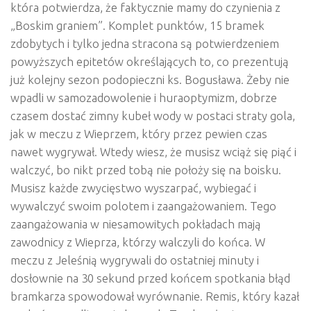
która potwierdza, że faktycznie mamy do czynienia z
„Boskim graniem”. Komplet punktów, 15 bramek
zdobytych i tylko jedna stracona są potwierdzeniem
powyższych epitetów określających to, co prezentują
już kolejny sezon podopieczni ks. Bogusława. Żeby nie
wpadli w samozadowolenie i huraoptymizm, dobrze
czasem dostać zimny kubeł wody w postaci straty gola,
jak w meczu z Wieprzem, który przez pewien czas
nawet wygrywał. Wtedy wiesz, że musisz wciąż się piąć i
walczyć, bo nikt przed tobą nie położy się na boisku.
Musisz każde zwycięstwo wyszarpać, wybiegać i
wywalczyć swoim polotem i zaangażowaniem. Tego
zaangażowania w niesamowitych pokładach mają
zawodnicy z Wieprza, którzy walczyli do końca. W
meczu z Jeleśnią wygrywali do ostatniej minuty i
dosłownie na 30 sekund przed końcem spotkania błąd
bramkarza spowodował wyrównanie. Remis, który kazał