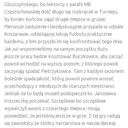
Gliszczyńskiego, bo lektorzy z parafii MB
Częstochowskiej dość długo się rozkręcali w Turnieju,
by koniec końców zająć drugie miejsce w grupie.
Pierwsze zasłużenie i bezdyskusyjnie przypada w udziale
Koszarawie, udzielającej lekcję futbolu praktycznie
każdemu, z kim przyszło im się konfrontować tego dnia.
Jak już wspomnieliśmy na samym początku dużo
jeszcze pracy będzie kosztować Buczkowice, aby zacząć
powoli wchodzić na wyższy poziom, z którego powoli
zaczynają spadać Pietrzykowice. Tam z każdym sezonem
boleśnie spada jakość, którą powoli powinni wnosić
przechodzący z młodszych do starszych ministranci.
Jednak na to będą musieli podopieczni ks. Jarosława
troszeczkę poczekać. Szczęśliwie bo szczęśliwie
wywalczyli awans z czwartego miejsca i mogą
powiedzieć, że jesteśmy jeszcze w grze. Z tej gry radują
się zawodnicy ze stolicy narciarstwa w naszej diecezji.