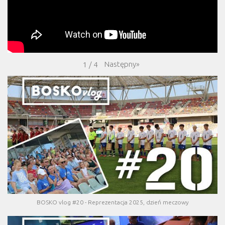
Następny
»
1
/
4
BOSKO vlog #20 - Reprezentacja 2025, dzień meczowy