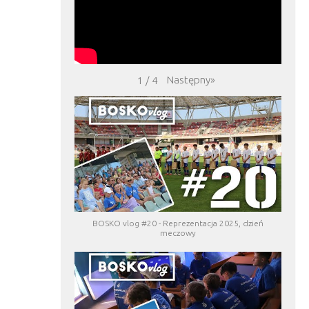
Następny
»
1
/
4
BOSKO vlog #20 - Reprezentacja 2025, dzień
meczowy