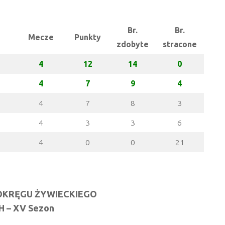
Br.
Br.
Mecze
Punkty
zdobyte
stracone
4
12
14
0
4
7
9
4
4
7
8
3
4
3
3
6
4
0
0
21
 OKRĘGU ŻYWIECKIEGO
 – XV Sezon