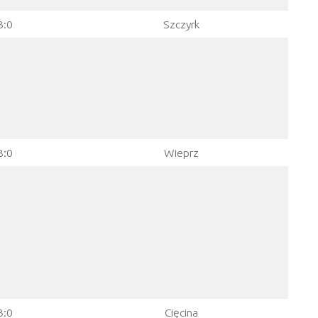
3:0
Szczyrk
3:0
Wieprz
3:0
Cięcina