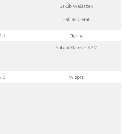
Jakub Walaszek
Fabian Gierat
0:1
Cięcina
Antoni Marek – SAM
5:0
Wieprz