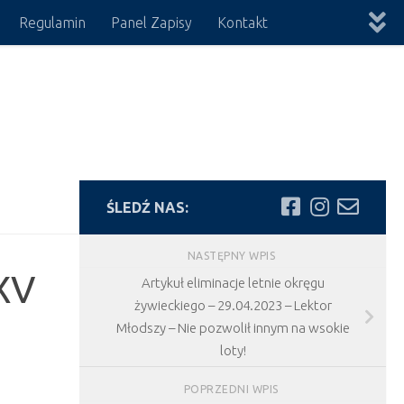
Regulamin
Panel Zapisy
Kontakt
ŚLEDŹ NAS:
NASTĘPNY WPIS
 XV
Artykuł eliminacje letnie okręgu
żywieckiego – 29.04.2023 – Lektor
Młodszy – Nie pozwolił innym na wsokie
loty!
POPRZEDNI WPIS