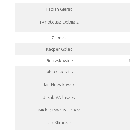
Fabian Gierat
Tymoteusz Dobija 2
Żabnica
Kacper Golec
Pietrzykowice
Fabian Gierat 2
Jan Nowakowski
Jakub Walaszek
Michał Pawlus – SAM
Jan Klimczak