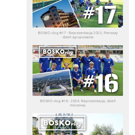
BOSKO vlog #17 - Reprezentacja 2025, Pierwszy
dzień zgrupowania
BOSKO vlog #16 - 2024; Reprezentacja, dzień
meczowy