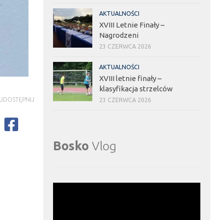
AKTUALNOŚCI
XVIII Letnie Finały –
Nagrodzeni
23 CZERWCA 2026
AKTUALNOŚCI
XVIII letnie finały –
klasyfikacja strzelców
UDOSTĘPNIJ
23 CZERWCA 2026
Bosko
Vlog