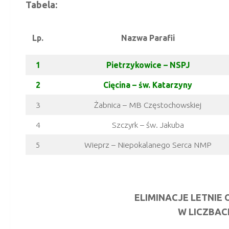
Tabela:
Lp.
Nazwa Parafii
1
Pietrzykowice – NSPJ
2
Cięcina – św. Katarzyny
3
Żabnica – MB Częstochowskiej
4
Szczyrk – św. Jakuba
5
Wieprz – Niepokalanego Serca NMP
ELIMINACJE LETNIE
W LICZBACH