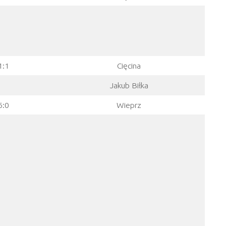
1:1
Cięcina
Jakub Biłka
6:0
Wieprz