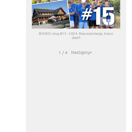
BOSKO vlog #15 - 2024; Reprezentacja, trzeci
dzień
Następny
»
1
/
4