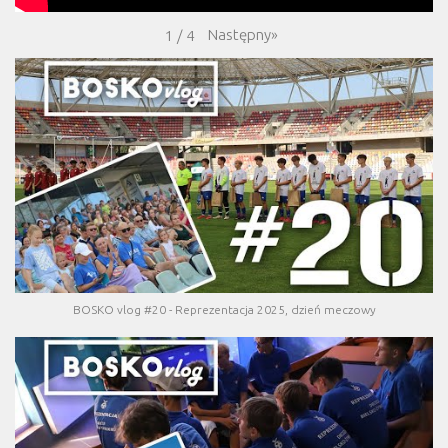
Następny
»
1
/
4
BOSKO vlog #20 - Reprezentacja 2025, dzień meczowy