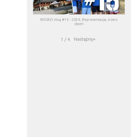
BOSKO vlog #15 - 2024; Reprezentacja, trzeci
dzień
Następny
»
1
/
4