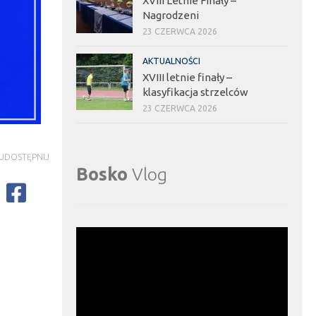
XVIII Letnie Finały –
Nagrodzeni
23 CZERWCA 2026
AKTUALNOŚCI
XVIII letnie finały –
klasyfikacja strzelców
23 CZERWCA 2026
UDOSTĘPNIJ
Bosko
Vlog