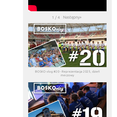
Następny
»
1
/
4
BOSKO vlog #20 - Reprezentacja 2025, dzień
meczowy