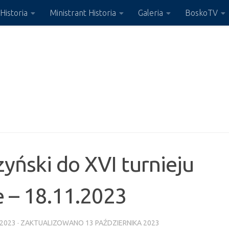
Historia
Ministrant Historia
Galeria
BoskoTV
yński do XVI turnieju
e – 18.11.2023
 2023
· ZAKTUALIZOWANO
13 PAŹDZIERNIKA 2023