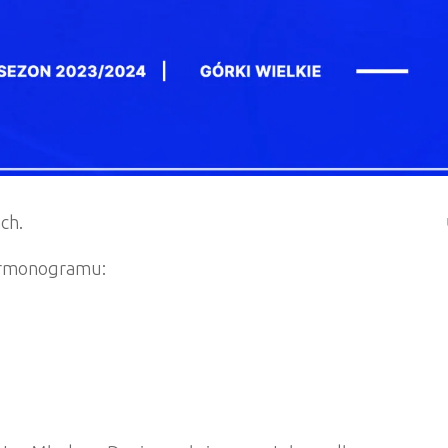
ch.
armonogramu: