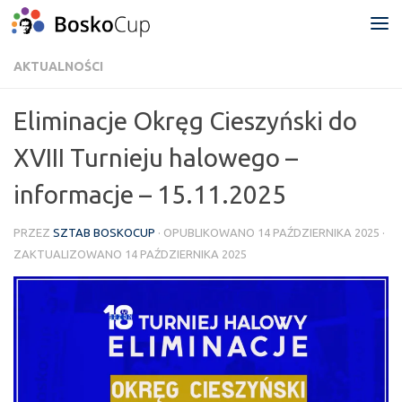
Przejdź do treści
AKTUALNOŚCI
Eliminacje Okręg Cieszyński do
XVIII Turnieju halowego –
informacje – 15.11.2025
PRZEZ
SZTAB BOSKOCUP
· OPUBLIKOWANO
14 PAŹDZIERNIKA 2025
·
ZAKTUALIZOWANO
14 PAŹDZIERNIKA 2025