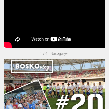
Następny
»
1
/
4