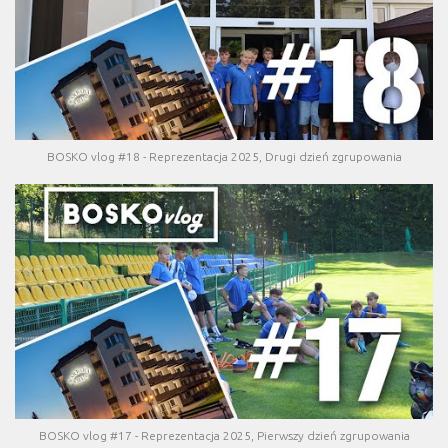
BOSKO vlog #18 - Reprezentacja 2025, Drugi dzień zgrupowania
BOSKO vlog #17 - Reprezentacja 2025, Pierwszy dzień zgrupowania