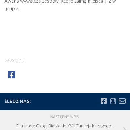
Awans wywalczą zespoły, które zajmą miejsca 1-2 w
grupie.
UDOSTĘPNIJ
ŚLEDŹ NAS:
NASTĘPNY WPIS
Eliminacje Okręg Bielski do XVIII Turnieju halowego –