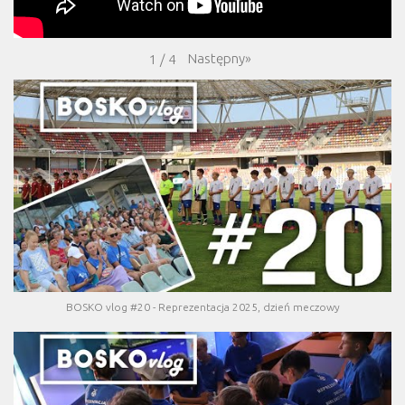
Następny
»
1
/
4
BOSKO vlog #20 - Reprezentacja 2025, dzień meczowy