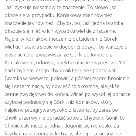
„aż” zyskuje niesamowite znaczenie. To słowo „aż”
okaże się w przypadku Koniakowa mieć również
znaczenie jak również i Chybia, bo, „aż” jedna bramka
okazuje się mieć w ich wypadku wielkie znaczenie.
Najpierw Koniaków meczem z outsiderem z Górek
Wielkich stawia siebie w dogodnej pozycji, by walczyć o
wysokie cele. Zważywszy, że Górki po łomocie z
Koniakowem, odnoszą spektakularne zwycięstwo 1:0
nad Chybiem, czego chyba nikt się nie spodziewał.
Bramka w pierwszej połowie, a później mądre bronienie
się i determinacja, by dowieźć to skromne, ale jakże
cenne zwycięstwo do końca. Widać po wysokiej porażce
szybciej podniosły się Górki, niż Koniaków, który
najpierw przegrywa wysoko z Istebną, by zaraz po
chwili przerwy nie poradzić sobie z Chybiem. Gonili to
Chybie cały mecz, a jednak dogonić się nie udało. Za
każdym razem odrabiali straty, ale tej trzeciej już nie