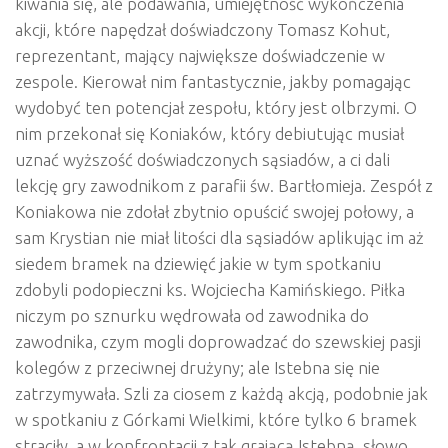
kiwania się, ale podawania, umiejętność wykończenia
akcji, które napędzał doświadczony Tomasz Kohut,
reprezentant, mający największe doświadczenie w
zespole. Kierował nim fantastycznie, jakby pomagając
wydobyć ten potencjał zespołu, który jest olbrzymi. O
nim przekonał się Koniaków, który debiutując musiał
uznać wyższość doświadczonych sąsiadów, a ci dali
lekcję gry zawodnikom z parafii św. Bartłomieja. Zespół z
Koniakowa nie zdołał zbytnio opuścić swojej połowy, a
sam Krystian nie miał litości dla sąsiadów aplikując im aż
siedem bramek na dziewięć jakie w tym spotkaniu
zdobyli podopieczni ks. Wojciecha Kamińskiego. Piłka
niczym po sznurku wędrowała od zawodnika do
zawodnika, czym mogli doprowadzać do szewskiej pasji
kolegów z przeciwnej drużyny; ale Istebna się nie
zatrzymywała. Szli za ciosem z każdą akcją, podobnie jak
w spotkaniu z Górkami Wielkimi, które tylko 6 bramek
straciły, a w konfrontacji z tak grającą Istebną, słowo