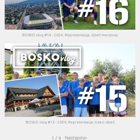
BOSKO vlog #16 - 2024; Reprezentacja, dzień meczowy
BOSKO vlog #15 - 2024; Reprezentacja, trzeci dzień
Następny
»
1
/
4