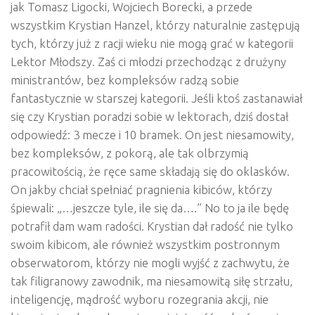
jak Tomasz Ligocki, Wojciech Borecki, a przede
wszystkim Krystian Hanzel, którzy naturalnie zastępują
tych, którzy już z racji wieku nie mogą grać w kategorii
Lektor Młodszy. Zaś ci młodzi przechodząc z drużyny
ministrantów, bez kompleksów radzą sobie
fantastycznie w starszej kategorii. Jeśli ktoś zastanawiał
się czy Krystian poradzi sobie w lektorach, dziś dostał
odpowiedź: 3 mecze i 10 bramek. On jest niesamowity,
bez kompleksów, z pokorą, ale tak olbrzymią
pracowitością, że ręce same składają się do oklasków.
On jakby chciał spełniać pragnienia kibiców, którzy
śpiewali: „…jeszcze tyle, ile się da….” No to ja ile będę
potrafił dam wam radości. Krystian dał radość nie tylko
swoim kibicom, ale również wszystkim postronnym
obserwatorom, którzy nie mogli wyjść z zachwytu, że
tak filigranowy zawodnik, ma niesamowitą siłę strzału,
inteligencję, mądrość wyboru rozegrania akcji, nie