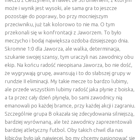
może i wynik jest wysoki, ale sama gra to jeszcze
pozostaje do poprawy, bo przy mocniejszym
przeciwniku, już tak kolorowo to nie ma. O tym
przekonali się w konfrontacji z Jaworzem. To było
meczycho i bodaj największa ozdoba dzisiejszego dnia.
Skromne 1:0 dla Jaworza, ale walka, determinacja,
szukanie swojej szansy, tym uraczyli nas zawodnicy obu
ekip. Na końcu radość nieopisana Jaworza, bo nie dość,
że wygrywają grupę, awansują i to do słabszej grupy w
rundzie II eliminacji. My takie mecze to bardzo lubimy,
ale przede wszystkim lubimy radość jaka płynie z boiska,
a ta przez cały dzień płynęła, bo sami zawodnicy nią
emanowali po każdej bramce, przy każdej akcji i zagraniu.
Szczególnie grupa B okazała się zdecydowania silniejszą,
bardziej wyrównaną, ale też zawodnicy zaprezentowali
bardziej atletyczny futbol. Oby takich chwil dla nas
kibiców było jak najwięcej, bo my chcemy pasjonować się