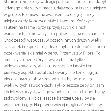
Strumieniem, który w drugiej odsłonie spotkania zdobył
jedynego gola w tym meczu, dającego im trzecie miejsce
w grupie. Premiowane awansem do drugiej rundy
miejsca zajęły Kończyce Małe i Jaworze. Kończyce
rzutem na taśmę i przy sprzyjających dla nich
warunkach, mimo wszystko pojawili się na eliminacjach.
Choć zespół wzbudzał w oczach innych drużyn wielki
szacunek i respekt, to jednak chyba nie do końca spełnił
oczekiwania jakie miał w sercu Przemysław Pilorz. To
ambitny trener, który zawsze chce nie tylko
widowiskowej gry, ale skutecznej. No i może ten
pierwszy aspekt został zachowany, ale ten drugi już
nieco zamazuje obraz zespołu. Jakby potencjał jest
wielki w tych zawodnikach. Tylko jeszcze żeby oni sami
chcieli wykorzystywać go w pełni, to i sam trener byłby
zadowolony, a kibice jeszcze bardziej upajali by się
wirtuozerią gry. Na pewno więcej mogli dać z siebie w
meczu z Cieszynem, a nawet ze Strumieniem, z którym