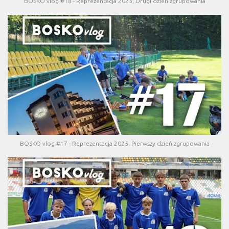
BOSKO vlog #18 - Reprezentacja 2025, Drugi dzień zgrupowania
BOSKO vlog #17 - Reprezentacja 2025, Pierwszy dzień zgrupowania