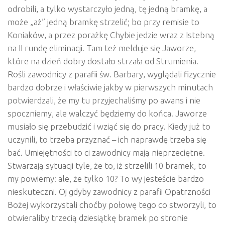
odrobili, a tylko wystarczyło jedną, tę jedną bramkę, a
może „aż” jedną bramkę strzelić; bo przy remisie to
Koniaków, a przez porażkę Chybie jedzie wraz z Istebną
na II rundę eliminacji. Tam też melduje się Jaworze,
które na dzień dobry dostało strzała od Strumienia.
Rośli zawodnicy z parafii św. Barbary, wyglądali fizycznie
bardzo dobrze i właściwie jakby w pierwszych minutach
potwierdzali, że my tu przyjechaliśmy po awans i nie
spoczniemy, ale walczyć będziemy do końca. Jaworze
musiało się przebudzić i wziąć się do pracy. Kiedy już to
uczynili, to trzeba przyznać – ich naprawdę trzeba się
bać. Umiejętności to ci zawodnicy mają nieprzeciętne.
Stwarzają sytuacji tyle, że to, iż strzelili 10 bramek, to
my powiemy: ale, że tylko 10? To wy jesteście bardzo
nieskuteczni. Oj gdyby zawodnicy z parafii Opatrzności
Bożej wykorzystali choćby połowę tego co stworzyli, to
otwieraliby trzecią dziesiątkę bramek po stronie