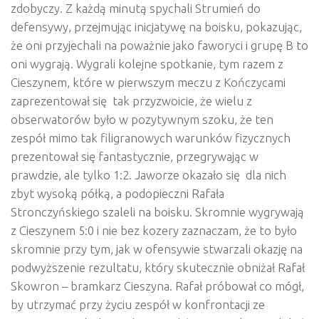
zdobyczy. Z każdą minutą spychali Strumień do
defensywy, przejmując inicjatywę na boisku, pokazując,
że oni przyjechali na poważnie jako faworyci i grupę B to
oni wygrają. Wygrali kolejne spotkanie, tym razem z
Cieszynem, które w pierwszym meczu z Kończycami
zaprezentował się tak przyzwoicie, że wielu z
obserwatorów było w pozytywnym szoku, że ten
zespół mimo tak filigranowych warunków fizycznych
prezentował się fantastycznie, przegrywając w
prawdzie, ale tylko 1:2. Jaworze okazało się dla nich
zbyt wysoką półką, a podopieczni Rafała
Stronczyńskiego szaleli na boisku. Skromnie wygrywają
z Cieszynem 5:0 i nie bez kozery zaznaczam, że to było
skromnie przy tym, jak w ofensywie stwarzali okazję na
podwyższenie rezultatu, który skutecznie obniżał Rafał
Skowron – bramkarz Cieszyna. Rafał próbował co mógł,
by utrzymać przy życiu zespół w konfrontacji ze