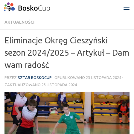
Przejdź do treści
AKTUALNOŚCI
Eliminacje Okręg Cieszyński
sezon 2024/2025 – Artykuł – Dam
wam radość
PRZEZ
SZTAB BOSKOCUP
· OPUBLIKOWANO
23 LISTOPADA 2024
·
ZAKTUALIZOWANO
23 LISTOPADA 2024