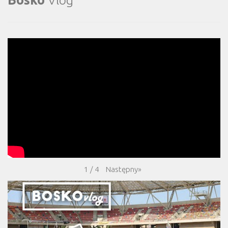
Następny
»
1
/
4