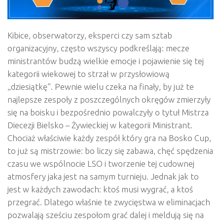
Kibice, obserwatorzy, eksperci czy sam sztab
organizacyjny, często wszyscy podkreślają: mecze
ministrantów budzą wielkie emocje i pojawienie się tej
kategorii wiekowej to strzał w przysłowiową
„dziesiątkę”. Pewnie wielu czeka na finały, by już te
najlepsze zespoły z poszczególnych okręgów zmierzyły
się na boisku i bezpośrednio powalczyły o tytuł Mistrza
Diecezji Bielsko – Żywieckiej w kategorii Ministrant.
Chociaż właściwie każdy zespół który gra na Bosko Cup,
to już są mistrzowie: bo liczy się zabawa, chęć spędzenia
czasu we wspólnocie LSO i tworzenie tej cudownej
atmosfery jaka jest na samym turnieju. Jednak jak to
jest w każdych zawodach: ktoś musi wygrać, a ktoś
przegrać. Dlatego właśnie te zwycięstwa w eliminacjach
pozwalają sześciu zespołom grać dalej i meldują się na