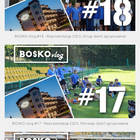
BOSKO vlog #18 - Reprezentacja 2025, Drugi dzień zgrupowania
BOSKO vlog #17 - Reprezentacja 2025, Pierwszy dzień zgrupowania