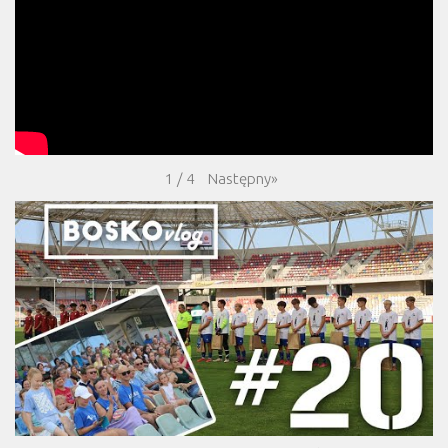
Następny
»
1
/
4