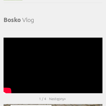
Bosko
Vlog
Następny
»
1
/
4