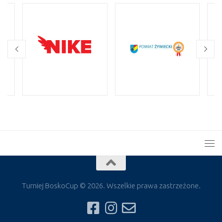
Turniej BoskoCup © 2026. Wszelkie prawa zastrzeżone.