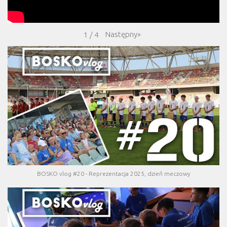
Następny
»
1
/
4
BOSKO vlog #20 - Reprezentacja 2025, dzień meczowy