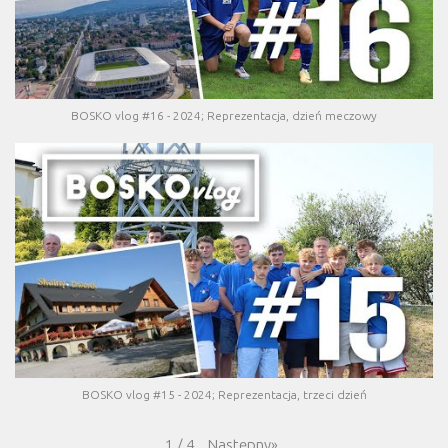
BOSKO vlog #16 - 2024; Reprezentacja, dzień meczowy
BOSKO vlog #15 - 2024; Reprezentacja, trzeci dzień
Następny
»
1
/
4