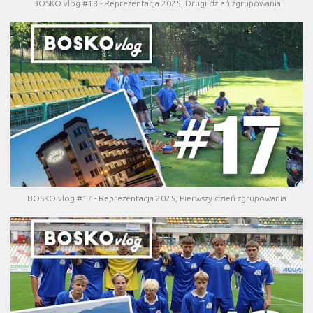
BOSKO vlog #18 - Reprezentacja 2025, Drugi dzień zgrupowania
BOSKO vlog #17 - Reprezentacja 2025, Pierwszy dzień zgrupowania