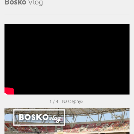
Bosko
Vlog
Następny
»
1
/
4