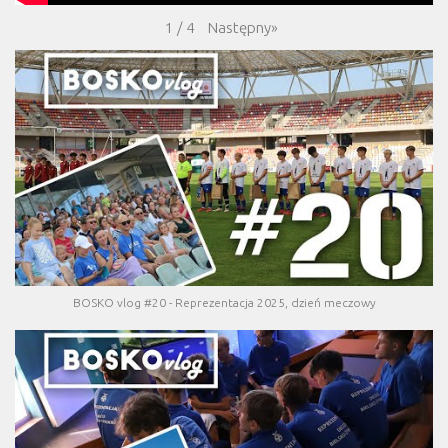
Następny
»
1
/
4
BOSKO vlog #20 - Reprezentacja 2025, dzień meczowy