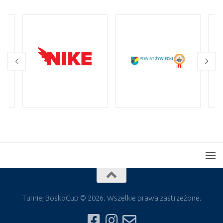
Turniej BoskoCup © 2026. Wszelkie prawa zastrzeżone.