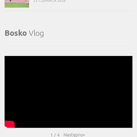
23 CZERWCA 2026
Bosko
Vlog
Następny
»
1
/
4