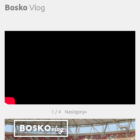
Bosko
Vlog
Następny
»
1
/
4