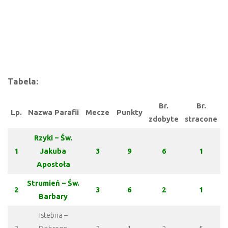
Tabela:
Br.
Br.
Lp.
Nazwa Parafii
Mecze
Punkty
zdobyte
stracone
Rzyki – Św.
1
Jakuba
3
9
6
1
Apostoła
Strumień – Św.
2
3
6
2
1
Barbary
Istebna –