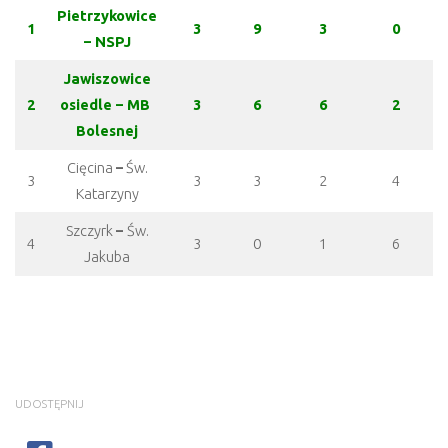
Pietrzykowice
1
3
9
3
0
– NSPJ
Jawiszowice
2
osiedle – MB
3
6
6
2
Bolesnej
Cięcina
–
Św.
3
3
3
2
4
Katarzyny
Szczyrk
–
Św.
4
3
0
1
6
Jakuba
UDOSTĘPNIJ