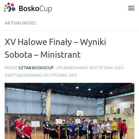
Przejdź do treści
AKTUALNOŚCI
XV Halowe Finały – Wyniki
Sobota – Ministrant
PRZEZ
SZTAB BOSKOCUP
· OPUBLIKOWANO
29 STYCZNIA 2023
·
ZAKTUALIZOWANO
29 STYCZNIA 2023