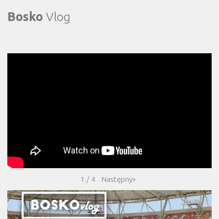
Bosko
Vlog
Następny
»
1
/
4