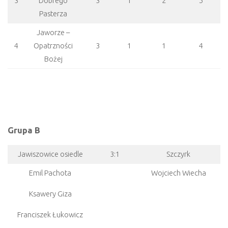
3
Dobrego
3
1
2
5
Pasterza
Jaworze –
4
Opatrzności
3
1
1
4
Bożej
Grupa B
Jawiszowice osiedle
3:1
Szczyrk
Emil Pachota
Wojciech Wiecha
Ksawery Giza
Franciszek Łukowicz