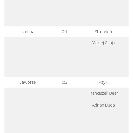
Istebna
0:1
Strumień
Maciej Czaja
Jaworze
0:2
Rzyki
Franciszek Beer
Adrian Buda