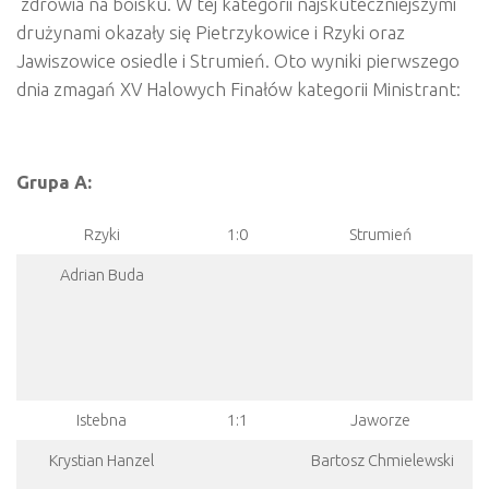
zdrowia na boisku. W tej kategorii najskuteczniejszymi
drużynami okazały się Pietrzykowice i Rzyki oraz
Jawiszowice osiedle i Strumień. Oto wyniki pierwszego
dnia zmagań XV Halowych Finałów kategorii Ministrant:
Grupa A:
Rzyki
1:0
Strumień
Adrian Buda
Istebna
1:1
Jaworze
Krystian Hanzel
Bartosz Chmielewski