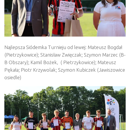
Najlepsza Siódemka Turnieju od lewej: Mateusz Bogdał
(Pietrzykowice); Stanisław Zwięczak; Szymon Marzec (B-
B Obszary); Kamil Bożek, ( Pietrzykowice); Mateusz
Pękała; Piotr Krzywolak; Szymon Kubiczek (Jawiszowice
osiedle)