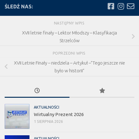
ŚLEDŹ NAS:
NASTĘPNY WPIS
XVII letnie finały – Lektor Młodszy – Klasyfikacja
Strzelców
POPRZEDNI WPIS
XVII Letnie Finały – niedziela – Artykuł –”Tego jeszcze nie
było w historii”
AKTUALNOŚCI
Wirtualny Prezent 2026
1 SIERPNIA 2026
AKTUALNOŚCI