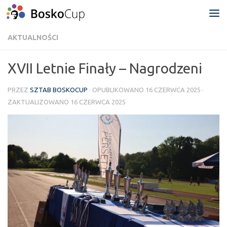
Przejdź do treści
AKTUALNOŚCI
XVII Letnie Finały – Nagrodzeni
PRZEZ
SZTAB BOSKOCUP
· OPUBLIKOWANO
16 CZERWCA 2025
·
ZAKTUALIZOWANO
16 CZERWCA 2025