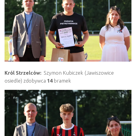
Król Strzelców:
Szymon Kubiczek (Jawiszowice
osiedle) zdobywca
14
bramek