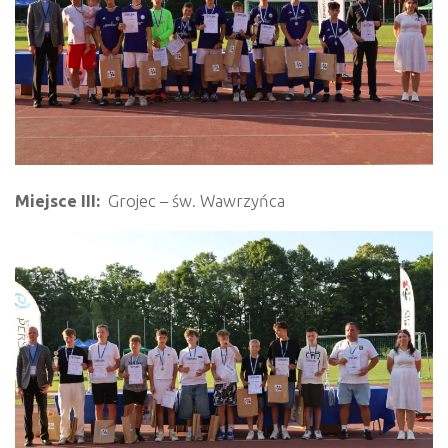
Miejsce III:
Grojec – św. Wawrzyńca