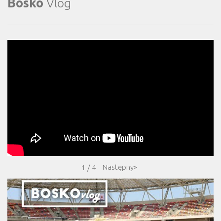
Bosko
Vlog
Następny
»
1
/
4