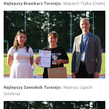
Najlepszy Bramkarz Turnieju:
Wojciech Tlałka (Osiek)
Najlepszy Zawodnik Turnieju:
Mateusz Ligocki
(Istebna)