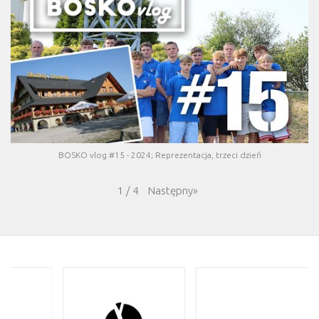
BOSKO vlog #15 - 2024; Reprezentacja, trzeci dzień
Następny
»
1
/
4