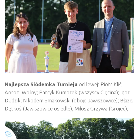
Najlepsza Siódemka Turnieju
od lewej: Piotr Kliś;
Antoni Wolny; Patryk Kumorek (wszyscy Cięcina); Igor
Dudzik; Nikodem Smakowski (oboje Jawiszowice); Błażej
Dętkoś (Jawiszowice osiedle); Miłosz Grzywa (Grojec);