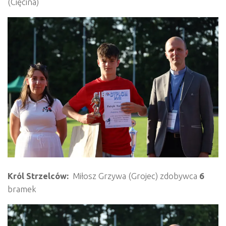
(Cięcina)
Król Strzelców:
Miłosz Grzywa (Grojec) zdobywca
6
bramek