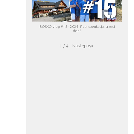
BOSKO vlog #15 - 2024; Reprezentacja, trzeci
dzień
Następny
»
1
/
4