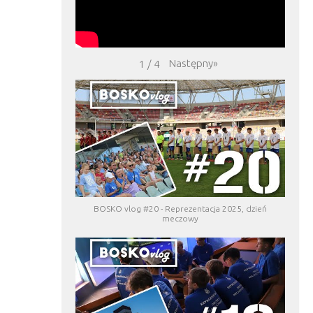
Następny
»
1
/
4
BOSKO vlog #20 - Reprezentacja 2025, dzień
meczowy