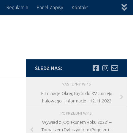
Regulamin
Panel Zapisy
Kontakt
ŚLEDŹ NAS:
NASTĘPNY WPIS
Eliminacje Okręg Kęcki do XV turnieju
halowego – informacje – 12.11.2022
POPRZEDNI WPIS
Wywiad z „Opiekunem Roku 2022” –
Tomaszem Dybczyńskim (Pogórze) –