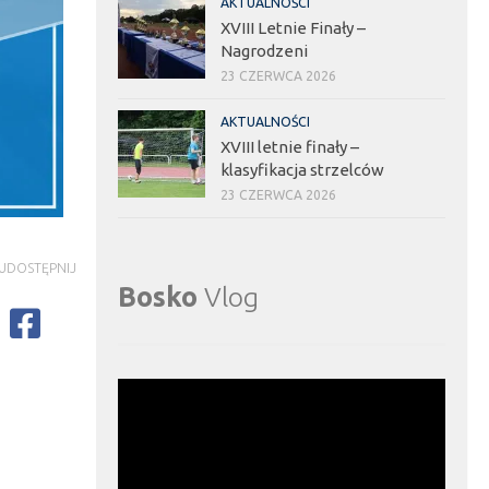
AKTUALNOŚCI
XVIII Letnie Finały –
Nagrodzeni
23 CZERWCA 2026
AKTUALNOŚCI
XVIII letnie finały –
klasyfikacja strzelców
23 CZERWCA 2026
UDOSTĘPNIJ
Bosko
Vlog