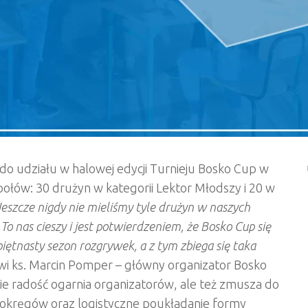
 do udziału w halowej edycji Turnieju Bosko Cup w
połów: 30 drużyn w kategorii Lektor Młodszy i 20 w
Jeszcze nigdy nie mieliśmy tyle drużyn w naszych
 To nas cieszy i jest potwierdzeniem, że Bosko Cup się
piętnasty sezon rozgrywek, a z tym zbiega się taka
wi ks. Marcin Pomper – główny organizator Bosko
ie radość ogarnia organizatorów, ale też zmusza do
y okręgów oraz logistyczne poukładanie formy