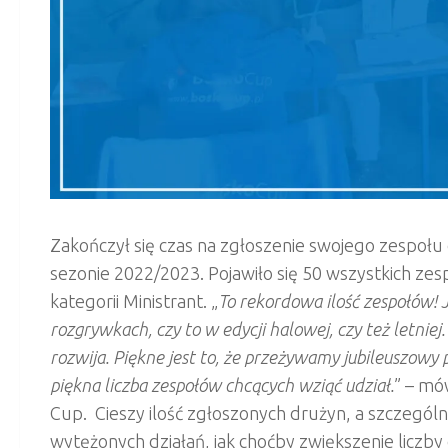
Zakończył się czas na zgłoszenie swojego zespołu
sezonie 2022/2023. Pojawiło się 50 wszystkich zes
kategorii Ministrant. „
To rekordowa ilość zespołów! 
rozgrywkach, czy to w edycji halowej, czy też letniej.
rozwija. Piękne jest to, że przeżywamy jubileuszowy 
piękna liczba zespołów chcących wziąć udział.
” – mó
Cup. Cieszy ilość zgłoszonych drużyn, a szczególn
wytężonych działań, jak choćby zwiększenie liczb