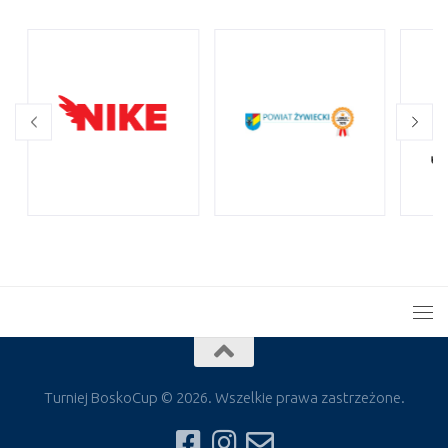
Turniej BoskoCup © 2026. Wszelkie prawa zastrzeżone.