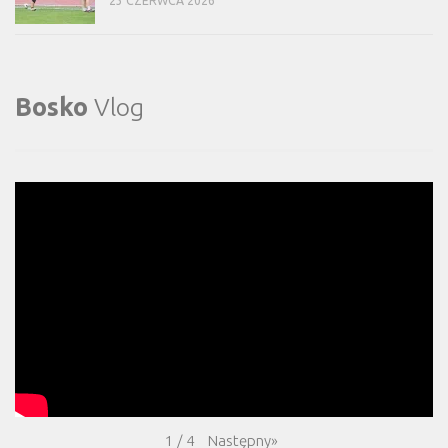
23 CZERWCA 2026
Bosko
Vlog
Następny
»
1
/
4