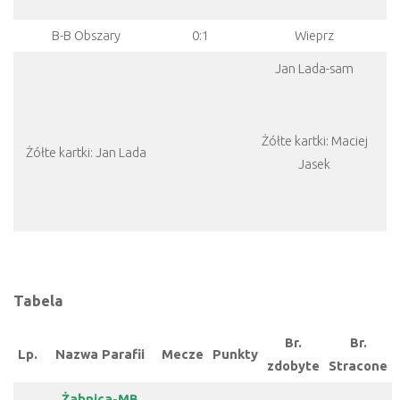
B-B Obszary
0:1
Wieprz
Jan Lada-sam
Żółte kartki: Maciej
Żółte kartki: Jan Lada
Jasek
Tabela
Br.
Br.
Lp.
Nazwa Parafii
Mecze
Punkty
zdobyte
Stracone
Żabnica-MB