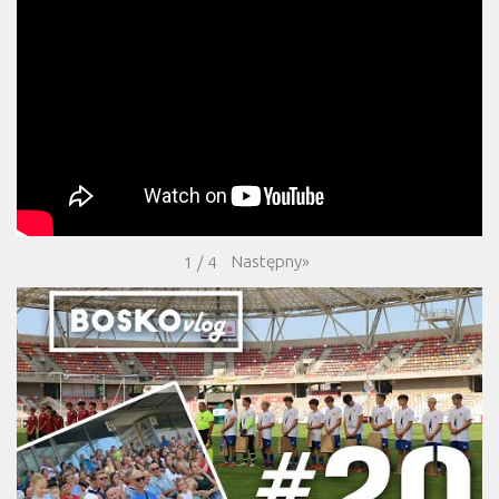
Następny
»
1
/
4