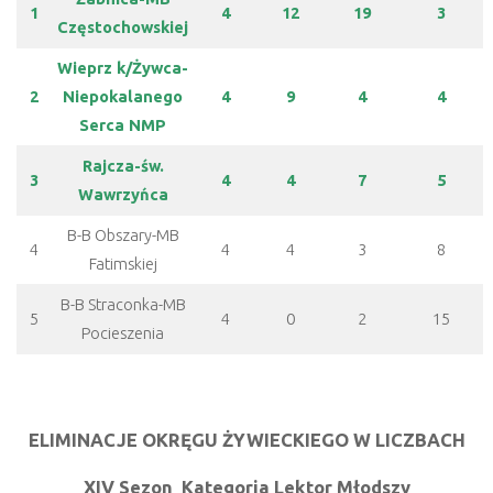
1
4
12
19
3
Częstochowskiej
Wieprz k/Żywca-
2
Niepokalanego
4
9
4
4
Serca NMP
Rajcza-św.
3
4
4
7
5
Wawrzyńca
B-B Obszary-MB
4
4
4
3
8
Fatimskiej
B-B Straconka-MB
5
4
0
2
15
Pocieszenia
ELIMINACJE OKRĘGU ŻYWIECKIEGO
W LICZBACH
XIV Sezon
Kategoria Lektor Młodszy