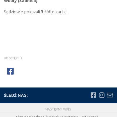
Wolny
(Żabnica)
Sędziowie pokazali
3
żółte kartki.
UDOSTĘPNIJ
ŚLEDŹ NAS:
NASTĘPNY WPIS