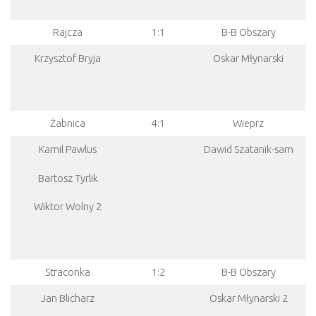
Rajcza
1:1
B-B Obszary
Krzysztof Bryja
Oskar Młynarski
Żabnica
4:1
Wieprz
Kamil Pawlus
Dawid Szatanik-sam
Bartosz Tyrlik
Wiktor Wolny 2
Straconka
1:2
B-B Obszary
Jan Blicharz
Oskar Młynarski 2