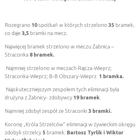
Rozegrano
10
spotkań w których strzelono
35
bramek,
co daje
3,5
bramki na mecz.
Najwięcej bramek strzelono w meczu Żabnica –
Straconka
8 bramek.
Najmniej strzelono w meczach Rajcza-Wieprz;
Straconka-Wieprz; B-B Obszary-Wieprz
1 bramka.
Najskuteczniejszym zespołem tych eliminacji była
drużyna z Żabnicy- zdobywcy
19 bramek
.
Najmniej zdobył zespół ze Straconki
3 bramki.
Koronę „Króla Strzelców” eliminacji w żywieckim okręgu
zdobyli strzelcy
5
bramek:
Bartosz Tyrlik
i Wiktor