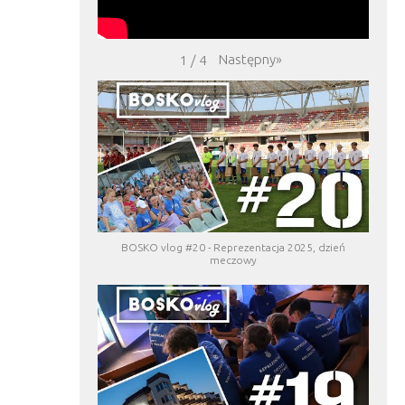
Następny
»
1
/
4
BOSKO vlog #20 - Reprezentacja 2025, dzień
meczowy