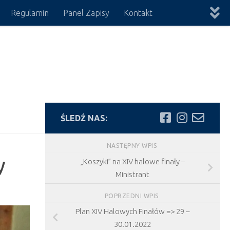
Regulamin
Panel Zapisy
Kontakt
ŚLEDŹ NAS:
NASTĘPNY WPIS
y
„Koszyki” na XIV halowe finały –
Ministrant
POPRZEDNI WPIS
Plan XIV Halowych Finałów => 29 –
30.01.2022