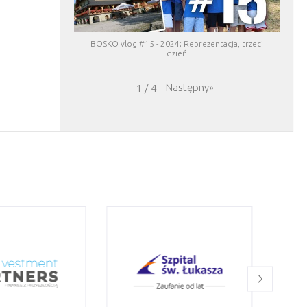
BOSKO vlog #15 - 2024; Reprezentacja, trzeci
dzień
Następny
»
1
/
4