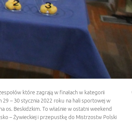
zespołów które zagrają w finałach w kategorii
 29 – 30 stycznia 2022 roku na hali sportowej w
j na os. Beskidzkim. To właśnie w ostatni weekend
lsko – Żywieckiej i przepustkę do Mistrzostw Polski