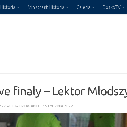
Historia
Ministrant Historia
Galeria
BoskoTV
we finały – Lektor Młodsz
2
· ZAKTUALIZOWANO
17 STYCZNIA 2022