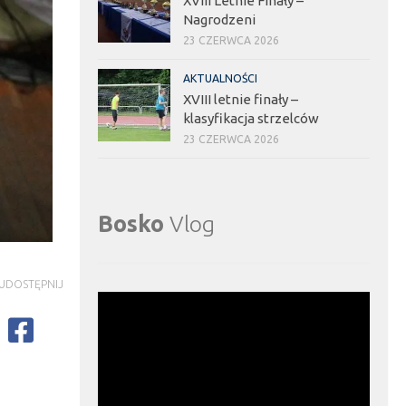
XVIII Letnie Finały –
Nagrodzeni
23 CZERWCA 2026
AKTUALNOŚCI
XVIII letnie finały –
klasyfikacja strzelców
23 CZERWCA 2026
Bosko
Vlog
UDOSTĘPNIJ