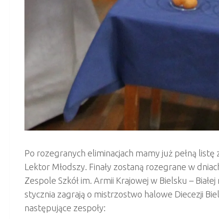
Po rozegranych eliminacjach mamy już pełną listę 
Lektor Młodszy. Finały zostaną rozegrane w dniach
Zespole Szkół im. Armii Krajowej w Bielsku – Białe
stycznia zagrają o mistrzostwo halowe Diecezji Bie
następujące zespoły: