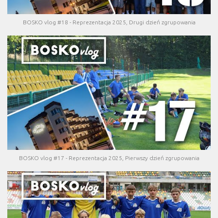
BOSKO vlog #18 - Reprezentacja 2025, Drugi dzień zgrupowania
BOSKO vlog #17 - Reprezentacja 2025, Pierwszy dzień zgrupowania