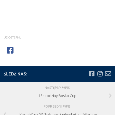
UDOSTĘPNIJ
ŚLEDŹ NAS:
NASTĘPNY WPIS
13 urodziny Bosko Cup
POPRZEDNI WPIS
„Koszyki” na XIV halowe finały – Lektor Młodszy