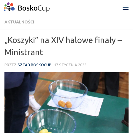
Przejdź do treści
AKTUALNOŚCI
„Koszyki” na XIV halowe finały –
Ministrant
PRZEZ
SZTAB BOSKOCUP
·
17 STYCZNIA 2022