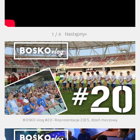
Następny
»
1
/
4
BOSKO vlog #20 - Reprezentacja 2025, dzień meczowy