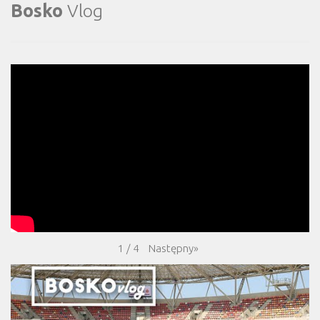
Bosko
Vlog
Następny
»
1
/
4