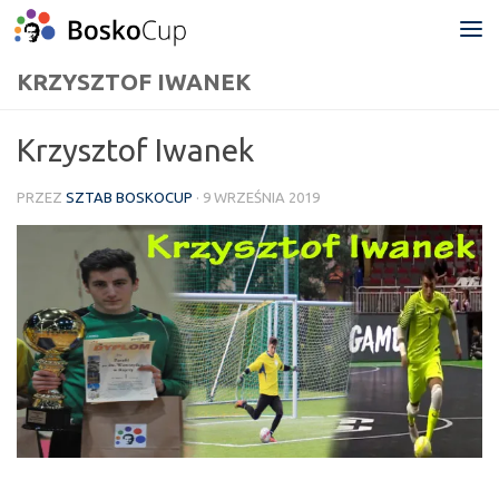
Przejdź do treści
KRZYSZTOF IWANEK
Krzysztof Iwanek
PRZEZ
SZTAB BOSKOCUP
·
9 WRZEŚNIA 2019