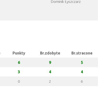
Dominik Łyszczarz
e
Punkty
Br.zdobyte
Br.stracone
6
9
5
3
4
4
0
2
6