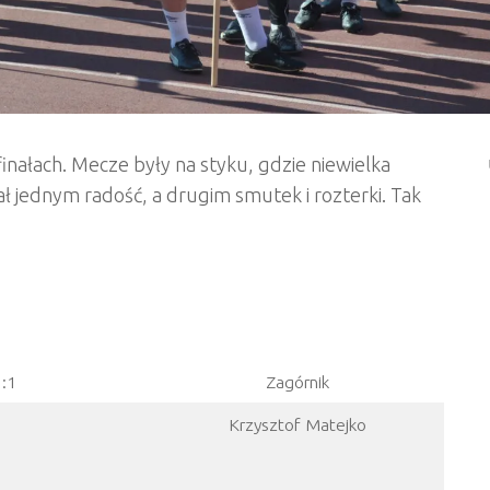
finałach. Mecze były na styku, gdzie niewielka
ał jednym radość, a drugim smutek i rozterki. Tak
1:1
Zagórnik
Krzysztof Matejko