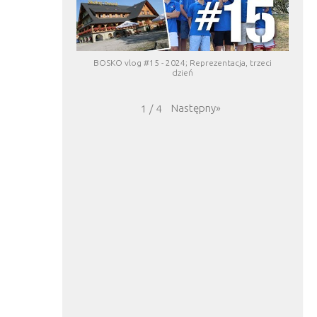
BOSKO vlog #15 - 2024; Reprezentacja, trzeci
dzień
Następny
»
1
/
4