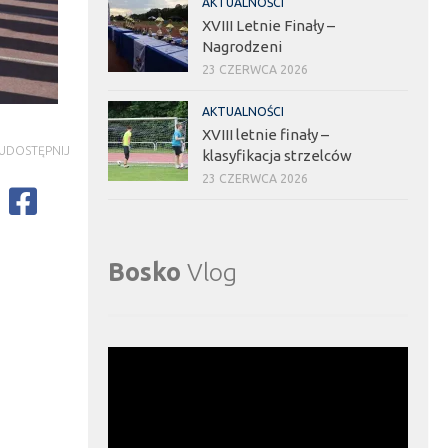
AKTUALNOŚCI
XVIII Letnie Finały –
Nagrodzeni
23 CZERWCA 2026
AKTUALNOŚCI
XVIII letnie finały –
UDOSTĘPNIJ
klasyfikacja strzelców
23 CZERWCA 2026
Bosko
Vlog