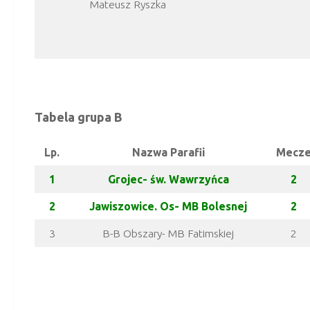
Mateusz Ryszka
Tabela grupa B
Lp.
Nazwa Parafii
Mecz
1
Grojec- św. Wawrzyńca
2
2
Jawiszowice. Os- MB Bolesnej
2
3
B-B Obszary- MB Fatimskiej
2