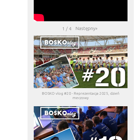
Następny
»
1
/
4
BOSKO vlog #20 - Reprezentacja 2025, dzień
meczowy