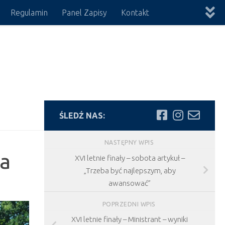
Regulamin
Panel Zapisy
Kontakt
ŚLEDŹ NAS:
NASTĘPNY WPIS
ta
XVI letnie finały – sobota artykuł –
„Trzeba być najlepszym, aby
awansować”
POPRZEDNI WPIS
XVI letnie finały – Ministrant – wyniki