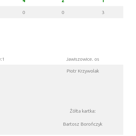
4
2
1
0
0
3
0:1
Jawiszowice. os
Piotr Krzywolak
Żółta kartka:
Bartosz Borończyk