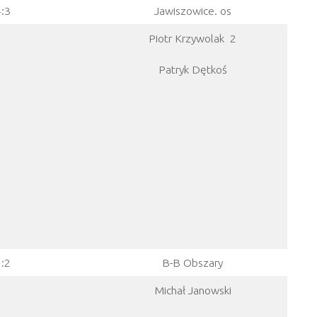
4:3
Jawiszowice. os
Piotr Krzywolak 2
Patryk Dętkoś
5:2
B-B Obszary
Michał Janowski