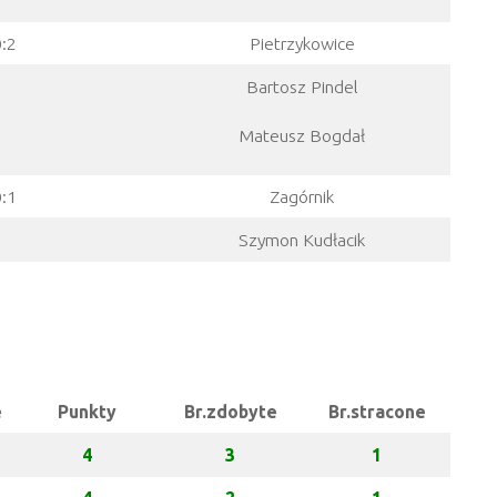
0:2
Pietrzykowice
Bartosz Pindel
Mateusz Bogdał
0:1
Zagórnik
Szymon Kudłacik
e
Punkty
Br.zdobyte
Br.stracone
4
3
1