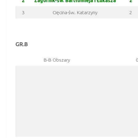
2
Zagórnik-św. Bartłomieja i Łukasza
2
3
Cięcina-św. Katarzyny
2
GR.B
B-B Obszary