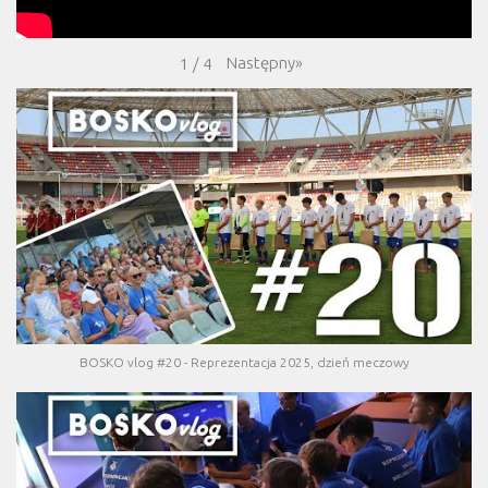
Następny
»
1
/
4
BOSKO vlog #20 - Reprezentacja 2025, dzień meczowy